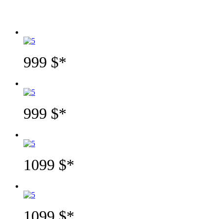
Молдавских Леях по курсу Национального Банка РМ на день
оплаты
999 $*
999 $
*
1099 $*
1099 $
*