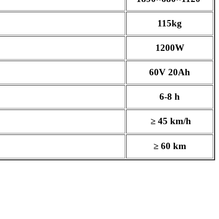
Масса (кг):
115kg
Двигатель:
1200W
Аккумулятор:
60V 20Ah
Время зарядки (часов):
6-8 h
Скорость (км/ч):
≥ 45 km/h
Автономия пробега (км):
≥ 60 km