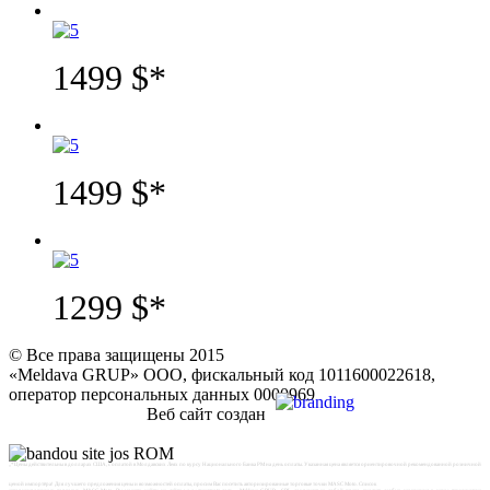
1499 $
*
1499 $
*
1299 $
*
© Все права защищены 2015
«Meldava GRUP» ООО, фискальный код 1011600022618,
оператор персональных данных 0000969
Bеб сайт создан
„*Цены действительны в долларах США, с оплатой в Молдавских Леях по курсу Национального Банка РМ на день оплаты. Указанная цена является ориентировочной рекомендованной розничной
ценой импортёра! Для лучшего предложения цены и возможностей оплаты, просим Вас посетить авторизированные торговые точки MASC Moto. Список