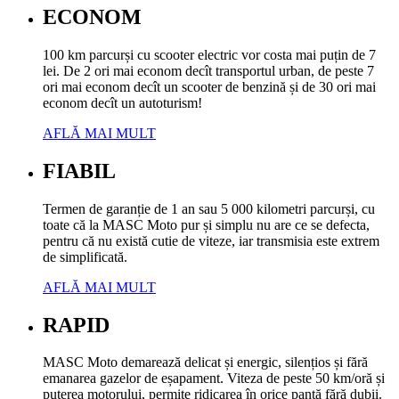
ECONOM
100 km parcurși cu scooter electric vor costa mai puțin de 7
lei. De 2 ori mai econom decît transportul urban, de peste 7
ori mai econom decît un scooter de benzină și de 30 ori mai
econom decît un autoturism!
AFLĂ MAI MULT
FIABIL
Termen de garanție de 1 an sau 5 000 kilometri parcurși, cu
toate că la MASC Moto pur și simplu nu are ce se defecta,
pentru că nu există cutie de viteze, iar transmisia este extrem
de simplificată.
AFLĂ MAI MULT
RAPID
MASC Moto demarează delicat și energic, silențios și fără
emanarea gazelor de eșapament. Viteza de peste 50 km/oră și
puterea motorului, permite ridicarea în orice pantă fără dubii.