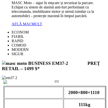
MASC Moto – sigur în mișcare și securizat la parcare.
Echipat cu sistem de alarmă anti-furt performant cu
telecomanda, imobilizator motor și sirenă (similar ca la
automobile) – protecție maximă în timpul parcării.
AFLĂ MAI MULT
ECONOM
FIABIL
RAPID
COMOD
MODERN
SIGUR
BUSINESS EM37-2 PREȚ
RETAIL – 1499 $*
Mărimi (mm) :
2000×800×1110
Greutate (kg) :
111kg