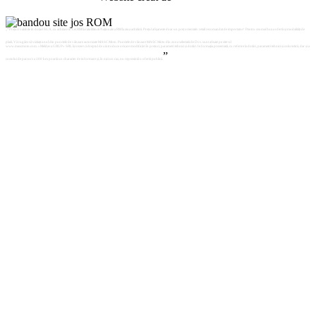
„*Prețuri valabile în dolari SUA, cu achitare în Lei RM la rata Băncii Naționale a RM la ziua achitării. Prețul afișat este doar un preț orientativ retail recomandat de importator! Pentru cea mai buna ofertă și modalități de
plată, Vă rugăm să vizitați unul din punctele de vânzare autorizate MASC Moto. Punctele de vânzare MASC Moto din zona selectată de Dvs. sunt afisate pe site-ul
www.mascmoto.com. «Meldava GRUP» SRL își rezervă dreptul de a introduce oricare modificări în prețuri, parametri tehnici și dotări. Informația prezentată, cu referire la dotări, parametri tehnici și coloristică, dar și a
”
costului de parcurs a 100 km poartă un character de informare și, în nici un caz, nu reprezintă o ofertă publică.