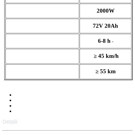
Motorizare:
2000W
Baterie:
72V 20Ah
Timp încărcare (ore):
6-8 h
-
Viteză (km/oră):
≥ 45 km/h
Autonomie parcurs (km):
≥ 55 km
Detalii