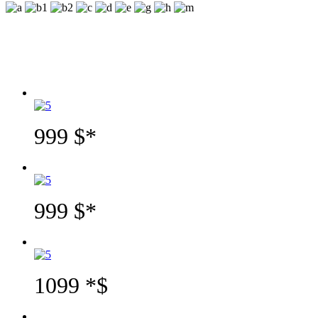
*Prețuri valabile în dolari SUA, cu achitare în Lei RM la rata Băncii
Naționale a RM la ziua achitării
999 $*
999 $*
1099 *$