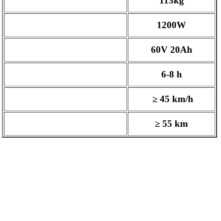
Greutate (kg) :
113kg
Motorizare:
1200W
Baterie:
60V 20Ah
Timp încărcare (ore):
6-8 h
Viteză (km/oră):
≥ 45 km/h
Autonomie parcurs (km):
≥ 55 km