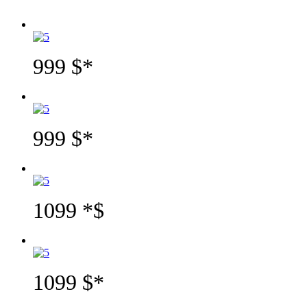
Naționale a RM la ziua achitării
999 $*
999 $*
1099 *$
1099 $*