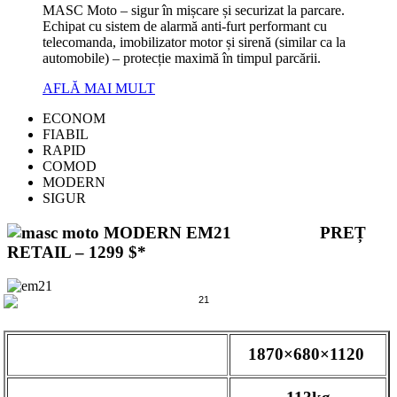
MASC Moto – sigur în mișcare și securizat la parcare.
Echipat cu sistem de alarmă anti-furt performant cu
telecomanda, imobilizator motor și sirenă (similar ca la
automobile) – protecție maximă în timpul parcării.
AFLĂ MAI MULT
ECONOM
FIABIL
RAPID
COMOD
MODERN
SIGUR
MODERN EM21 PREȚ
RETAIL – 1299 $*
Mărimi (mm) :
1870×680×1120