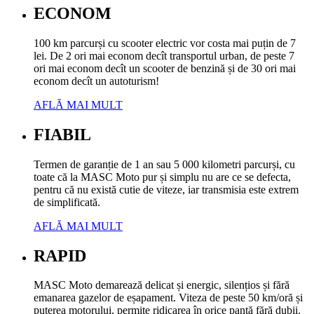
ECONOM
100 km parcurși cu scooter electric vor costa mai puțin de 7
lei. De 2 ori mai econom decît transportul urban, de peste 7
ori mai econom decît un scooter de benzină și de 30 ori mai
econom decît un autoturism!
AFLĂ MAI MULT
FIABIL
Termen de garanție de 1 an sau 5 000 kilometri parcurși, cu
toate că la MASC Moto pur și simplu nu are ce se defecta,
pentru că nu există cutie de viteze, iar transmisia este extrem
de simplificată.
AFLĂ MAI MULT
RAPID
MASC Moto demarează delicat și energic, silențios și fără
emanarea gazelor de eșapament. Viteza de peste 50 km/oră și
puterea motorului, permite ridicarea în orice pantă fără dubii.