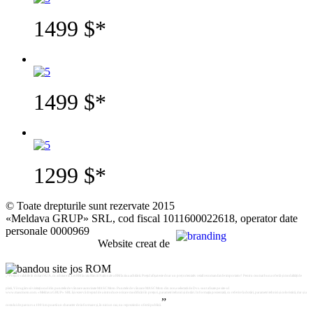
1499 $*
1499 $*
1299 $*
© Toate drepturile sunt rezervate 2015
«Meldava GRUP» SRL, cod fiscal 1011600022618, operator date
personale 0000969
Website creat de
„*Prețuri valabile în dolari SUA, cu achitare în Lei RM la rata Băncii Naționale a RM la ziua achitării. Prețul afișat este doar un preț orientativ retail recomandat de importator! Pentru cea mai buna ofertă și modalități de
plată, Vă rugăm să vizitați unul din punctele de vânzare autorizate MASC Moto. Punctele de vânzare MASC Moto din zona selectată de Dvs. sunt afisate pe site-ul
www.mascmoto.com. «Meldava GRUP» SRL își rezervă dreptul de a introduce oricare modificări în prețuri, parametri tehnici și dotări. Informația prezentată, cu referire la dotări, parametri tehnici și coloristică, dar și a
”
costului de parcurs a 100 km poartă un character de informare și, în nici un caz, nu reprezintă o ofertă publică.